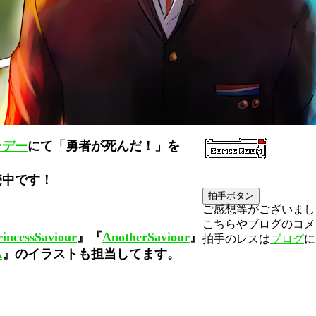
ンデー
にて「勇者が死んだ！」を
。
売中です！
ご感想等がございまし
こちらやブログのコメ
rincessSaviour
』『
AnotherSaviour
』
拍手のレスは
ブログ
に
A
』のイラストも担当してます。