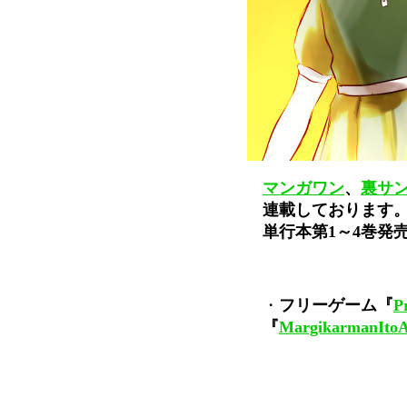
マンガワン
、
裏サ
連載しております
単行本第1～4巻発
・
フリーゲーム『
P
『
MargikarmanIto